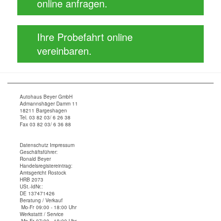
online anfragen.
Ihre Probefahrt online
vereinbaren.
Autohaus Beyer GmbH
Admannshäger Damm 11
18211 Bargeshagen
Tel. 03 82 03/ 6 26 38
Fax 03 82 03/ 6 36 88
Datenschutz
Impressum
Geschäftsführer:
Ronald Beyer
Handelsregistereintrag:
Amtsgericht Rostock
HRB 2073
USt.-IdNr.:
DE 137471426
Beratung / Verkauf
Mo-Fr
09:00 - 18:00 Uhr
Werkstattt / Service